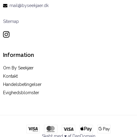
:
mail@byseekjaer.dk
Sitemap
Information
Om By Seekjær
Kontakt
Handelsbetingelser
Evighedsblomster
Skabt med ♥ af DanDomain