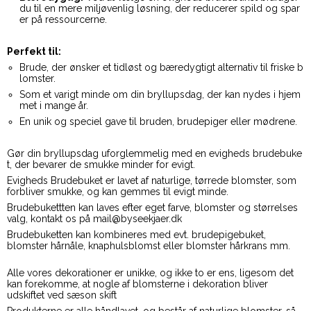
du til en mere miljøvenlig løsning, der reducerer spild og spar
er på ressourcerne.
Perfekt til:
Brude, der ønsker et tidløst og bæredygtigt alternativ til friske b
lomster.
Som et varigt minde om din bryllupsdag, der kan nydes i hjem
met i mange år.
En unik og speciel gave til bruden, brudepiger eller mødrene.
Gør din bryllupsdag uforglemmelig med en evigheds brudebuke
t, der bevarer de smukke minder for evigt.
Evigheds Brudebuket er lavet af naturlige, tørrede blomster, som
forbliver smukke, og kan gemmes til evigt minde.
Brudebukettten kan laves efter eget farve, blomster og størrelses
valg, kontakt os på mail@byseekjaer.dk
Brudebuketten kan kombineres med evt. brudepigebuket,
blomster hårnåle, knaphulsblomst eller blomster hårkrans mm.
Alle vores dekorationer er unikke, og ikke to er ens, ligesom det
kan forekomme, at nogle af blomsterne i dekoration bliver
udskiftet ved sæson skift