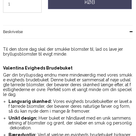
KØB
Beskrivelse
Til den store dag skal der smukke blomster til, lad os lave jer
bryllupsblomster til evigt minde.
Valentina Evigheds Brudebuket
Gør din bryllupsdag endnu mere mindeværdig med vores smukk
e evigheds brudebuket. Denne buket er sammensat af nøje udval
gte tørrede blomster, der bevarer deres skønhed længe efter, at f
estlighederne er ovre. Perfekt som et varigt minde om din speciel
le dag.
Langvarig skønhed:
Vores evigheds brudebuketter er lavet a
f tørrede blomster, der bevarer deres naturlige farver og form,
så du kan nyde dem i mange år fremover.
Unikt design:
Hver buket er håndlavet med en unik sammens
ætning af blomster og grønt, der skaber en smuk og personlig
dekoration.
Bæredygtig:
Ved at vælge en evigheds brudebuket bidrager