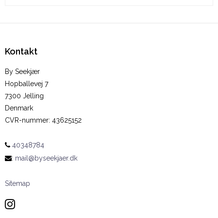
Kontakt
By Seekjær
Hopballevej 7
7300 Jelling
Denmark
CVR-nummer
:
43625152
40348784
:
mail@byseekjaer.dk
Sitemap