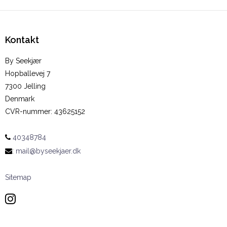
Kontakt
By Seekjær
Hopballevej 7
7300 Jelling
Denmark
CVR-nummer
:
43625152
40348784
:
mail@byseekjaer.dk
Sitemap