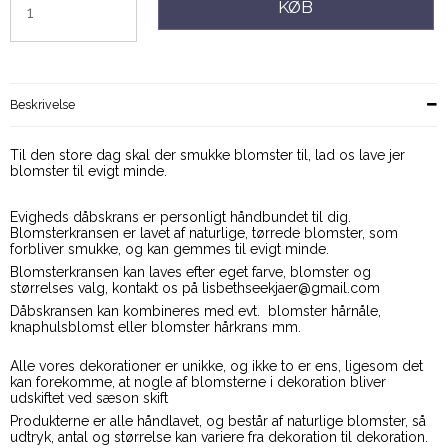
KØB
Beskrivelse
Til den store dag skal der smukke blomster til, lad os lave jer
blomster til evigt minde.
Evigheds dåbskrans er personligt håndbundet til dig.
Blomsterkransen er lavet af naturlige, tørrede blomster, som
forbliver smukke, og kan gemmes til evigt minde.
Blomsterkransen kan laves efter eget farve, blomster og
størrelses valg, kontakt os på lisbethseekjaer@gmail.com
Dåbskransen kan kombineres med evt. blomster hårnåle,
knaphulsblomst eller blomster hårkrans mm.
Alle vores dekorationer er unikke, og ikke to er ens, ligesom det
kan forekomme, at nogle af blomsterne i dekoration bliver
udskiftet ved sæson skift
Produkterne er alle håndlavet, og består af naturlige blomster, så
udtryk, antal og størrelse kan variere fra dekoration til dekoration.