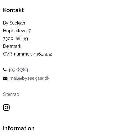
Kontakt
By Seekjær
Hopballevej 7
7300 Jelling
Denmark
CVR-nummer
:
43625152
40348784
:
mail@byseekjaer.dk
Sitemap
Information